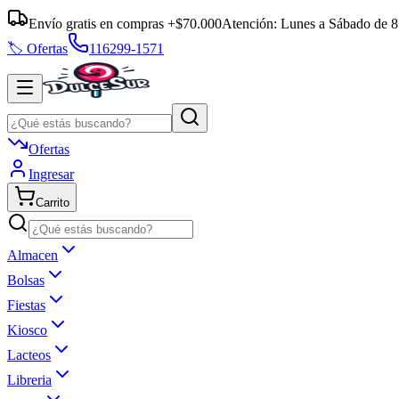
Envío gratis en compras +$70.000
Atención:
Lunes a Sábado
de
8
🏷️ Ofertas
116299-1571
Ofertas
Ingresar
Carrito
Almacen
Bolsas
Fiestas
Kiosco
Lacteos
Libreria