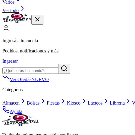
Varios
Ver todo
Ingresá a tu cuenta
Pedidos, notificaciones y más
Ingresar
Ver Ofertas
NUEVO
Categorías
Almacen
Bolsas
Fiestas
Kiosco
Lacteos
Libreria
V
Ayuda
Tu tienda online mayorista de confianza