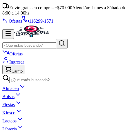
Envío gratis en compras +$70.000
Atención:
Lunes a Sábado
de
8:00
a
14:00
hs
🏷️ Ofertas
116299-1571
Ofertas
Ingresar
Carrito
Almacen
Bolsas
Fiestas
Kiosco
Lacteos
Libreria