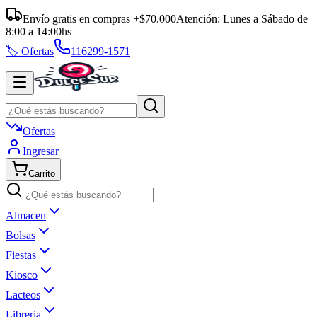
Envío gratis en compras +$70.000
Atención:
Lunes a Sábado
de
8:00
a
14:00
hs
🏷️ Ofertas
116299-1571
Ofertas
Ingresar
Carrito
Almacen
Bolsas
Fiestas
Kiosco
Lacteos
Libreria