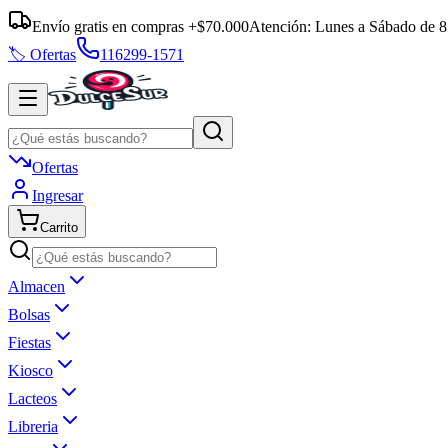
Envío gratis en compras +$70.000
Atención:
Lunes a Sábado
de
8
🏷️ Ofertas
116299-1571
Ofertas
Ingresar
Carrito
Almacen
Bolsas
Fiestas
Kiosco
Lacteos
Libreria