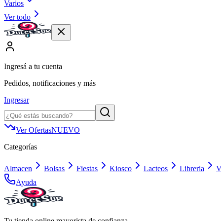
Varios
Ver todo
Ingresá a tu cuenta
Pedidos, notificaciones y más
Ingresar
Ver Ofertas
NUEVO
Categorías
Almacen
Bolsas
Fiestas
Kiosco
Lacteos
Libreria
V
Ayuda
Tu tienda online mayorista de confianza