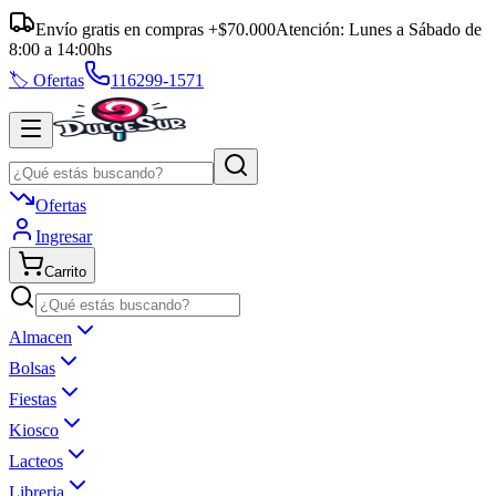
Envío gratis en compras +$70.000
Atención:
Lunes a Sábado
de
8:00
a
14:00
hs
🏷️ Ofertas
116299-1571
Ofertas
Ingresar
Carrito
Almacen
Bolsas
Fiestas
Kiosco
Lacteos
Libreria