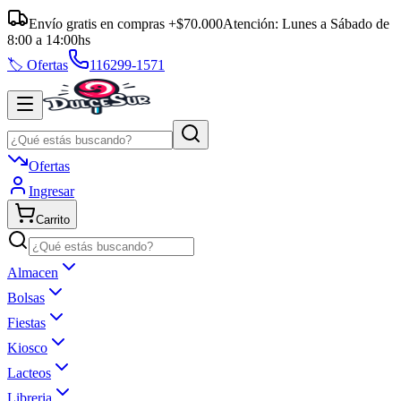
Envío gratis en compras +$70.000
Atención:
Lunes a Sábado
de
8:00
a
14:00
hs
🏷️ Ofertas
116299-1571
Ofertas
Ingresar
Carrito
Almacen
Bolsas
Fiestas
Kiosco
Lacteos
Libreria