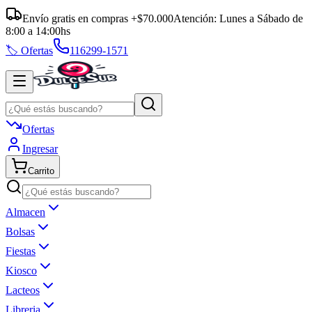
Envío gratis en compras +$70.000
Atención:
Lunes a Sábado
de
8:00
a
14:00
hs
🏷️ Ofertas
116299-1571
Ofertas
Ingresar
Carrito
Almacen
Bolsas
Fiestas
Kiosco
Lacteos
Libreria