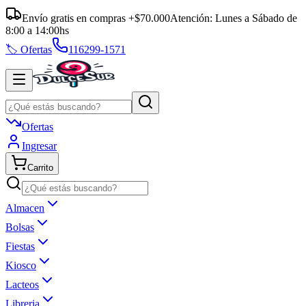
Envío gratis en compras +$70.000
Atención:
Lunes a Sábado
de
8:00
a
14:00
hs
🏷️ Ofertas
116299-1571
Ofertas
Ingresar
Carrito
Almacen
Bolsas
Fiestas
Kiosco
Lacteos
Libreria