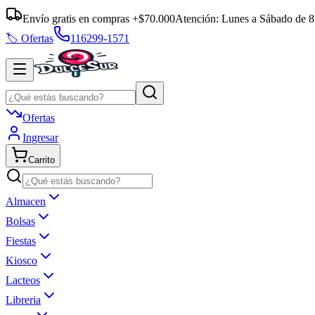
Envío gratis en compras +$70.000
Atención:
Lunes a Sábado
de
8
🏷️ Ofertas
116299-1571
Ofertas
Ingresar
Carrito
Almacen
Bolsas
Fiestas
Kiosco
Lacteos
Libreria