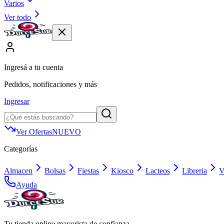
Varios
Ver todo
Ingresá a tu cuenta
Pedidos, notificaciones y más
Ingresar
Ver Ofertas
NUEVO
Categorías
Almacen
Bolsas
Fiestas
Kiosco
Lacteos
Libreria
V
Ayuda
Tu tienda online mayorista de confianza