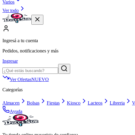
Varios
Ver todo
Ingresá a tu cuenta
Pedidos, notificaciones y más
Ingresar
Ver Ofertas
NUEVO
Categorías
Almacen
Bolsas
Fiestas
Kiosco
Lacteos
Libreria
V
Ayuda
Tu tienda online mayorista de confianza