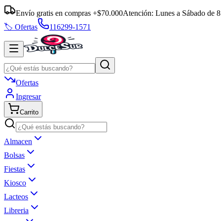
Envío gratis en compras +$70.000
Atención:
Lunes a Sábado
de
8
🏷️ Ofertas
116299-1571
Ofertas
Ingresar
Carrito
Almacen
Bolsas
Fiestas
Kiosco
Lacteos
Libreria