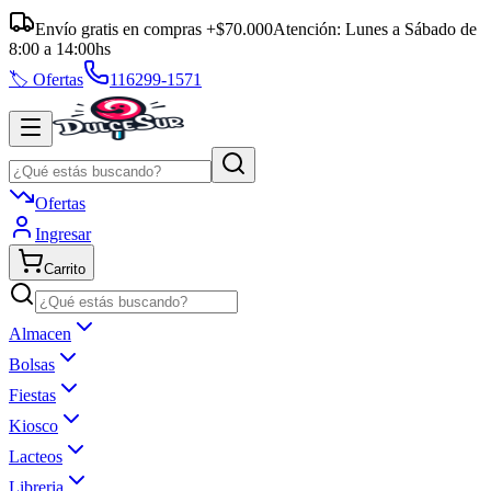
Envío gratis en compras +$70.000
Atención:
Lunes a Sábado
de
8:00
a
14:00
hs
🏷️ Ofertas
116299-1571
Ofertas
Ingresar
Carrito
Almacen
Bolsas
Fiestas
Kiosco
Lacteos
Libreria