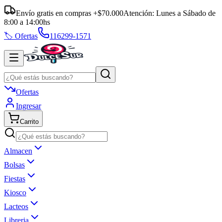
Envío gratis en compras +$70.000
Atención:
Lunes a Sábado
de
8:00
a
14:00
hs
🏷️ Ofertas
116299-1571
Ofertas
Ingresar
Carrito
Almacen
Bolsas
Fiestas
Kiosco
Lacteos
Libreria