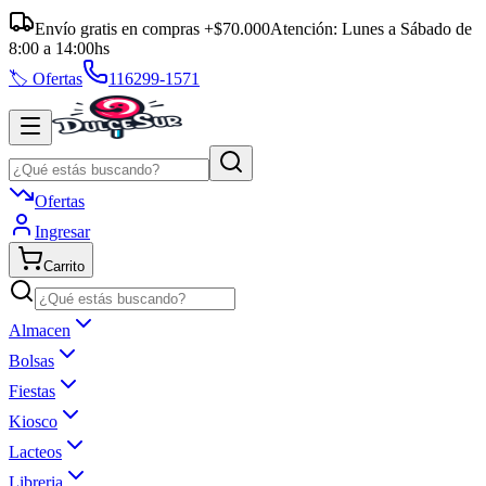
Envío gratis en compras +$70.000
Atención:
Lunes a Sábado
de
8:00
a
14:00
hs
🏷️ Ofertas
116299-1571
Ofertas
Ingresar
Carrito
Almacen
Bolsas
Fiestas
Kiosco
Lacteos
Libreria