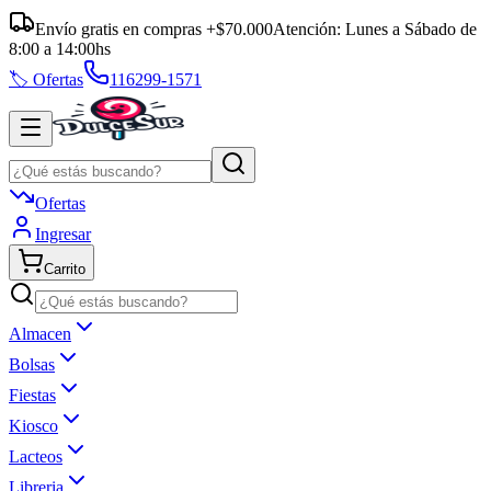
Envío gratis en compras +$70.000
Atención:
Lunes a Sábado
de
8:00
a
14:00
hs
🏷️ Ofertas
116299-1571
Ofertas
Ingresar
Carrito
Almacen
Bolsas
Fiestas
Kiosco
Lacteos
Libreria