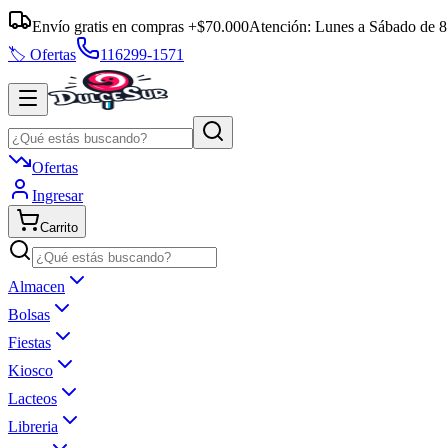
Envío gratis en compras +$70.000
Atención:
Lunes a Sábado
de
8
🏷️ Ofertas
116299-1571
Ofertas
Ingresar
Carrito
Almacen
Bolsas
Fiestas
Kiosco
Lacteos
Libreria