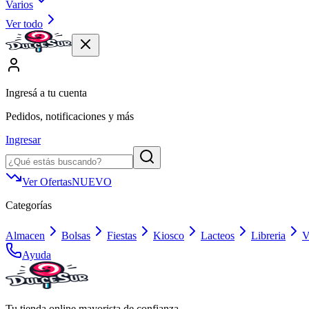
Varios
Ver todo
Ingresá a tu cuenta
Pedidos, notificaciones y más
Ingresar
Ver Ofertas
NUEVO
Categorías
Almacen
Bolsas
Fiestas
Kiosco
Lacteos
Libreria
V
Ayuda
Tu tienda online mayorista de confianza