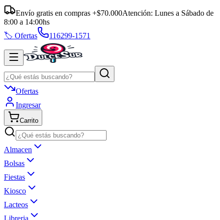
Envío gratis en compras +$70.000
Atención:
Lunes a Sábado
de
8:00
a
14:00
hs
🏷️ Ofertas
116299-1571
Ofertas
Ingresar
Carrito
Almacen
Bolsas
Fiestas
Kiosco
Lacteos
Libreria