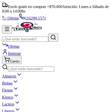
Envío gratis en compras +$70.000
Atención:
Lunes a Sábado
de
8:00
a
14:00
hs
🏷️ Ofertas
116299-1571
Ofertas
Ingresar
Carrito
Almacen
Bolsas
Fiestas
Kiosco
Lacteos
Libreria