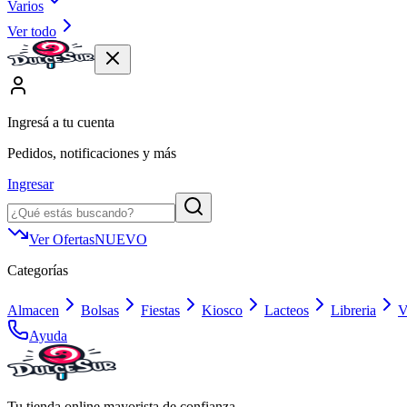
Varios
Ver todo
Ingresá a tu cuenta
Pedidos, notificaciones y más
Ingresar
Ver Ofertas
NUEVO
Categorías
Almacen
Bolsas
Fiestas
Kiosco
Lacteos
Libreria
V
Ayuda
Tu tienda online mayorista de confianza