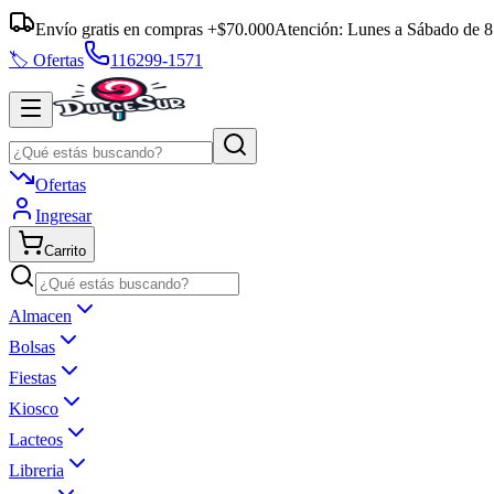
Envío gratis en compras +$70.000
Atención:
Lunes a Sábado
de
8
🏷️ Ofertas
116299-1571
Ofertas
Ingresar
Carrito
Almacen
Bolsas
Fiestas
Kiosco
Lacteos
Libreria