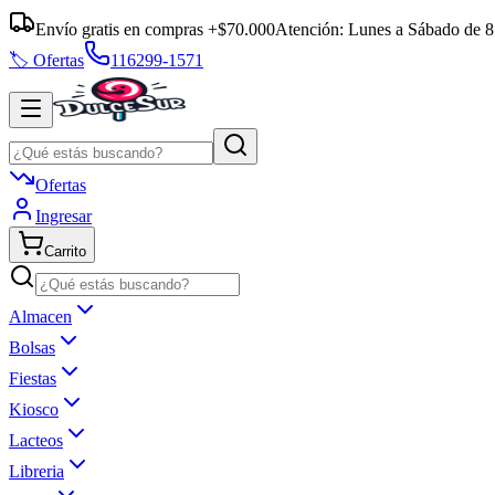
Envío gratis en compras +$70.000
Atención:
Lunes a Sábado
de
8
🏷️ Ofertas
116299-1571
Ofertas
Ingresar
Carrito
Almacen
Bolsas
Fiestas
Kiosco
Lacteos
Libreria