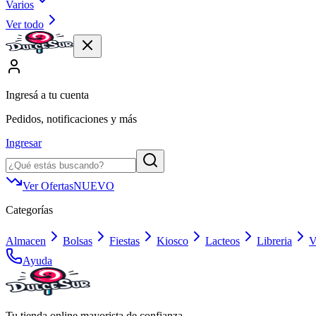
Varios
Ver todo
Ingresá a tu cuenta
Pedidos, notificaciones y más
Ingresar
Ver Ofertas
NUEVO
Categorías
Almacen
Bolsas
Fiestas
Kiosco
Lacteos
Libreria
V
Ayuda
Tu tienda online mayorista de confianza