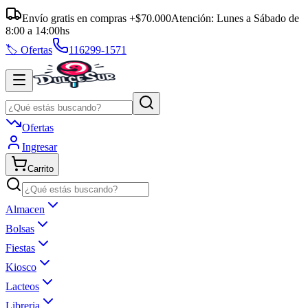
Envío gratis en compras +$70.000
Atención:
Lunes a Sábado
de
8:00
a
14:00
hs
🏷️ Ofertas
116299-1571
Ofertas
Ingresar
Carrito
Almacen
Bolsas
Fiestas
Kiosco
Lacteos
Libreria