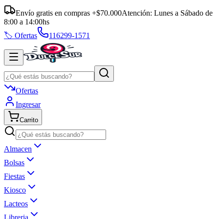
Envío gratis en compras +$70.000
Atención:
Lunes a Sábado
de
8:00
a
14:00
hs
🏷️ Ofertas
116299-1571
Ofertas
Ingresar
Carrito
Almacen
Bolsas
Fiestas
Kiosco
Lacteos
Libreria