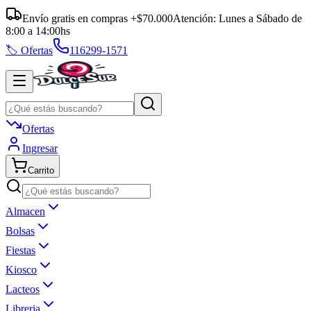
Envío gratis en compras +$70.000
Atención:
Lunes a Sábado
de
8:00
a
14:00
hs
🏷️ Ofertas
116299-1571
Ofertas
Ingresar
Carrito
Almacen
Bolsas
Fiestas
Kiosco
Lacteos
Libreria