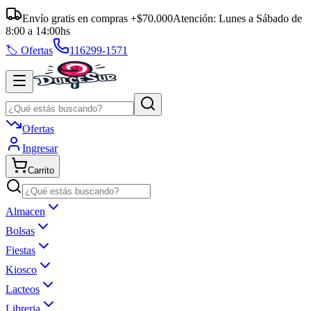
Envío gratis en compras +$70.000
Atención:
Lunes a Sábado
de
8:00
a
14:00
hs
🏷️ Ofertas
116299-1571
Ofertas
Ingresar
Carrito
Almacen
Bolsas
Fiestas
Kiosco
Lacteos
Libreria