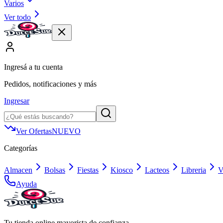
Varios
Ver todo
Ingresá a tu cuenta
Pedidos, notificaciones y más
Ingresar
Ver Ofertas
NUEVO
Categorías
Almacen
Bolsas
Fiestas
Kiosco
Lacteos
Libreria
V
Ayuda
Tu tienda online mayorista de confianza