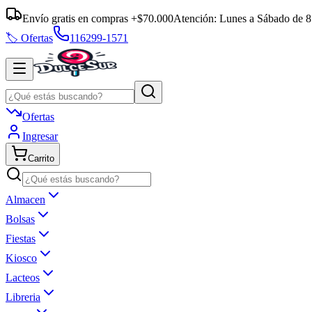
Envío gratis en compras +$70.000
Atención:
Lunes a Sábado
de
8
🏷️ Ofertas
116299-1571
Ofertas
Ingresar
Carrito
Almacen
Bolsas
Fiestas
Kiosco
Lacteos
Libreria