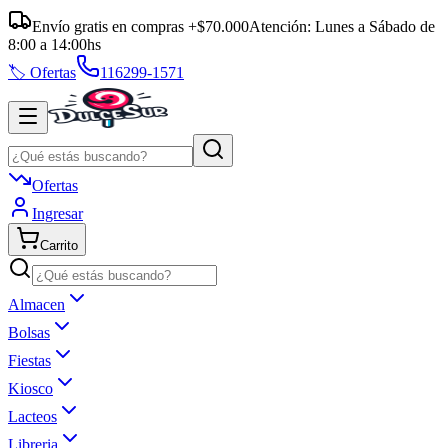
Envío gratis en compras +$70.000
Atención:
Lunes a Sábado
de
8:00
a
14:00
hs
🏷️ Ofertas
116299-1571
Ofertas
Ingresar
Carrito
Almacen
Bolsas
Fiestas
Kiosco
Lacteos
Libreria