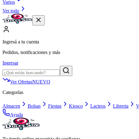
Varios
Ver todo
Ingresá a tu cuenta
Pedidos, notificaciones y más
Ingresar
Ver Ofertas
NUEVO
Categorías
Almacen
Bolsas
Fiestas
Kiosco
Lacteos
Libreria
V
Ayuda
Tu tienda online mayorista de confianza