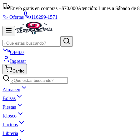
Envío gratis en compras +$70.000
Atención:
Lunes a Sábado
de
8
🏷️ Ofertas
116299-1571
Ofertas
Ingresar
Carrito
Almacen
Bolsas
Fiestas
Kiosco
Lacteos
Libreria