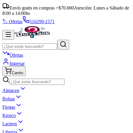
Envío gratis en compras +$70.000
Atención:
Lunes a Sábado
de
8:00
a
14:00
hs
🏷️ Ofertas
116299-1571
Ofertas
Ingresar
Carrito
Almacen
Bolsas
Fiestas
Kiosco
Lacteos
Libreria