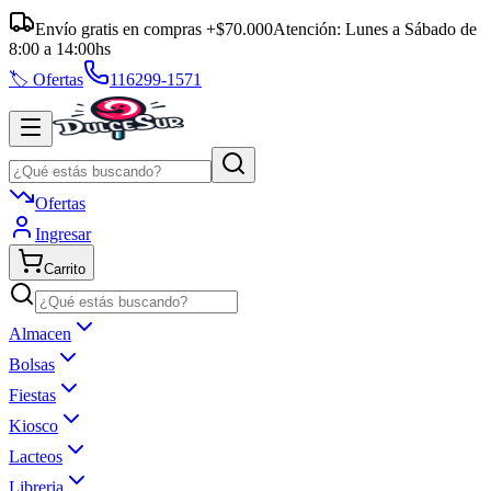
Envío gratis en compras +$70.000
Atención:
Lunes a Sábado
de
8:00
a
14:00
hs
🏷️ Ofertas
116299-1571
Ofertas
Ingresar
Carrito
Almacen
Bolsas
Fiestas
Kiosco
Lacteos
Libreria