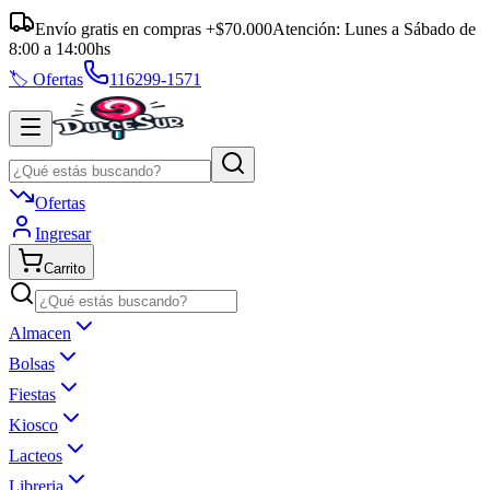
Envío gratis en compras +$70.000
Atención:
Lunes a Sábado
de
8:00
a
14:00
hs
🏷️ Ofertas
116299-1571
Ofertas
Ingresar
Carrito
Almacen
Bolsas
Fiestas
Kiosco
Lacteos
Libreria