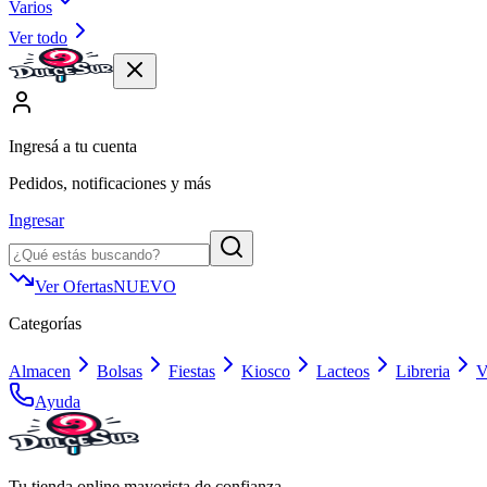
Varios
Ver todo
Ingresá a tu cuenta
Pedidos, notificaciones y más
Ingresar
Ver Ofertas
NUEVO
Categorías
Almacen
Bolsas
Fiestas
Kiosco
Lacteos
Libreria
V
Ayuda
Tu tienda online mayorista de confianza