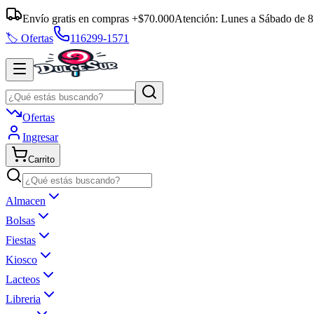
Envío gratis en compras +$70.000
Atención:
Lunes a Sábado
de
8
🏷️ Ofertas
116299-1571
Ofertas
Ingresar
Carrito
Almacen
Bolsas
Fiestas
Kiosco
Lacteos
Libreria