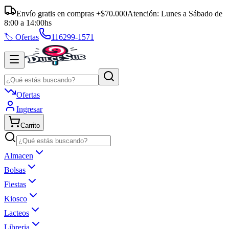
Envío gratis en compras +$70.000
Atención:
Lunes a Sábado
de
8:00
a
14:00
hs
🏷️ Ofertas
116299-1571
Ofertas
Ingresar
Carrito
Almacen
Bolsas
Fiestas
Kiosco
Lacteos
Libreria