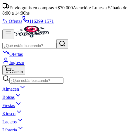
Envío gratis en compras +$70.000
Atención:
Lunes a Sábado
de
8:00
a
14:00
hs
🏷️ Ofertas
116299-1571
Ofertas
Ingresar
Carrito
Almacen
Bolsas
Fiestas
Kiosco
Lacteos
Libreria