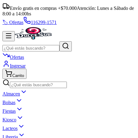
Envío gratis en compras +$70.000
Atención:
Lunes a Sábado
de
8:00
a
14:00
hs
🏷️ Ofertas
116299-1571
Ofertas
Ingresar
Carrito
Almacen
Bolsas
Fiestas
Kiosco
Lacteos
Libreria