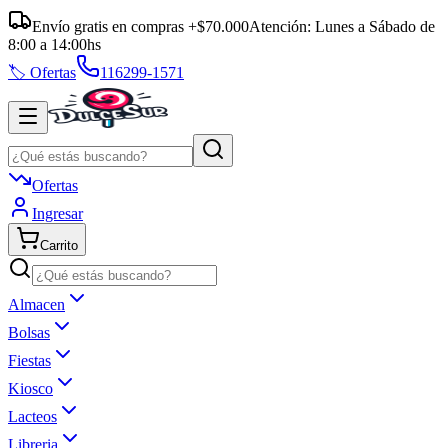
Envío gratis en compras +$70.000
Atención:
Lunes a Sábado
de
8:00
a
14:00
hs
🏷️ Ofertas
116299-1571
Ofertas
Ingresar
Carrito
Almacen
Bolsas
Fiestas
Kiosco
Lacteos
Libreria