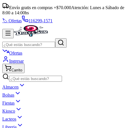
Envío gratis en compras +$70.000
Atención:
Lunes a Sábado
de
8:00
a
14:00
hs
🏷️ Ofertas
116299-1571
Ofertas
Ingresar
Carrito
Almacen
Bolsas
Fiestas
Kiosco
Lacteos
Libreria