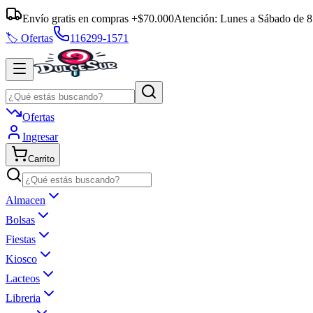
Envío gratis en compras +$70.000
Atención:
Lunes a Sábado
de
8
🏷️ Ofertas
116299-1571
Ofertas
Ingresar
Carrito
Almacen
Bolsas
Fiestas
Kiosco
Lacteos
Libreria