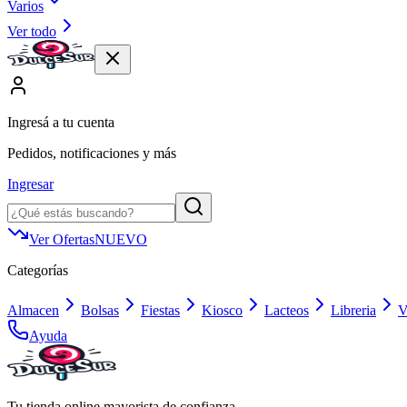
Varios
Ver todo
Ingresá a tu cuenta
Pedidos, notificaciones y más
Ingresar
Ver Ofertas
NUEVO
Categorías
Almacen
Bolsas
Fiestas
Kiosco
Lacteos
Libreria
V
Ayuda
Tu tienda online mayorista de confianza