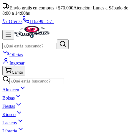
Envío gratis en compras +$70.000
Atención:
Lunes a Sábado
de
8:00
a
14:00
hs
🏷️ Ofertas
116299-1571
Ofertas
Ingresar
Carrito
Almacen
Bolsas
Fiestas
Kiosco
Lacteos
Libreria