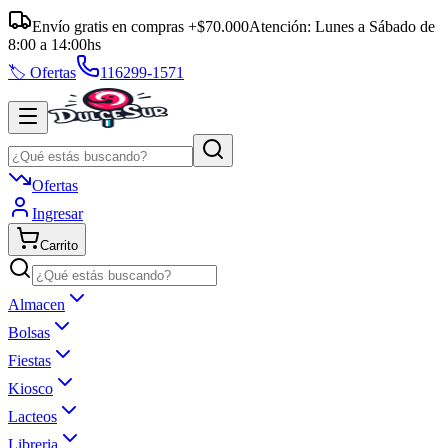
Envío gratis en compras +$70.000
Atención:
Lunes a Sábado
de
8:00
a
14:00
hs
🏷️ Ofertas
116299-1571
Ofertas
Ingresar
Carrito
Almacen
Bolsas
Fiestas
Kiosco
Lacteos
Libreria