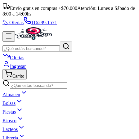
Envío gratis en compras +$70.000
Atención:
Lunes a Sábado
de
8:00
a
14:00
hs
🏷️ Ofertas
116299-1571
Ofertas
Ingresar
Carrito
Almacen
Bolsas
Fiestas
Kiosco
Lacteos
Libreria