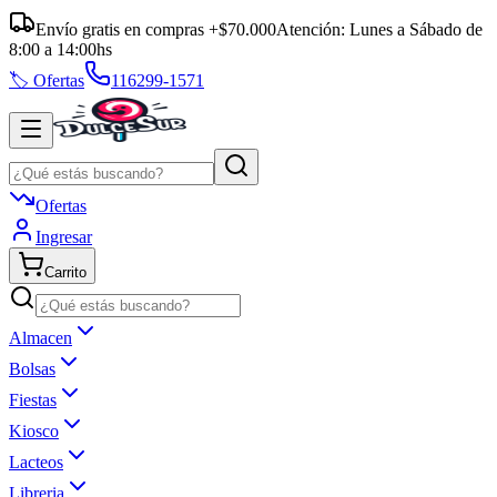
Envío gratis en compras +$70.000
Atención:
Lunes a Sábado
de
8:00
a
14:00
hs
🏷️ Ofertas
116299-1571
Ofertas
Ingresar
Carrito
Almacen
Bolsas
Fiestas
Kiosco
Lacteos
Libreria