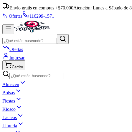
Envío gratis en compras +$70.000
Atención:
Lunes a Sábado
de
8
🏷️ Ofertas
116299-1571
Ofertas
Ingresar
Carrito
Almacen
Bolsas
Fiestas
Kiosco
Lacteos
Libreria