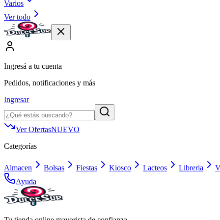
Varios
Ver todo
Ingresá a tu cuenta
Pedidos, notificaciones y más
Ingresar
Ver Ofertas
NUEVO
Categorías
Almacen
Bolsas
Fiestas
Kiosco
Lacteos
Libreria
V
Ayuda
Tu tienda online mayorista de confianza