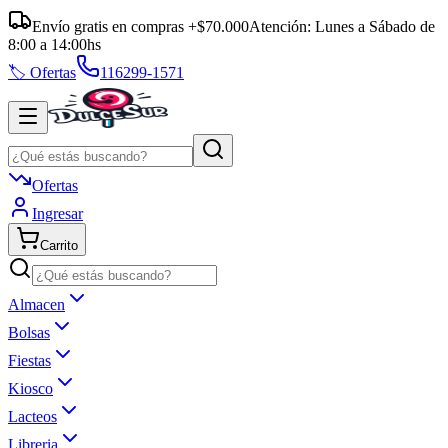
Envío gratis en compras +$70.000
Atención:
Lunes a Sábado
de
8:00
a
14:00
hs
🏷️ Ofertas
116299-1571
Ofertas
Ingresar
Carrito
Almacen
Bolsas
Fiestas
Kiosco
Lacteos
Libreria