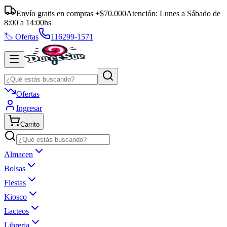
Envío gratis en compras +$70.000
Atención:
Lunes a Sábado
de
8:00
a
14:00
hs
🏷️ Ofertas
116299-1571
Ofertas
Ingresar
Carrito
Almacen
Bolsas
Fiestas
Kiosco
Lacteos
Libreria