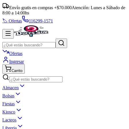
Envío gratis en compras +$70.000
Atención:
Lunes a Sábado
de
8:00
a
14:00
hs
🏷️ Ofertas
116299-1571
Ofertas
Ingresar
Carrito
Almacen
Bolsas
Fiestas
Kiosco
Lacteos
Libreria