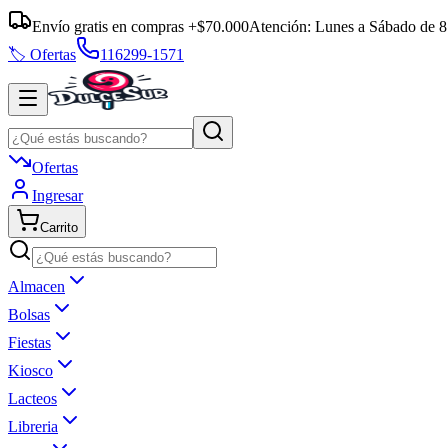
Envío gratis en compras +$70.000
Atención:
Lunes a Sábado
de
8
🏷️ Ofertas
116299-1571
Ofertas
Ingresar
Carrito
Almacen
Bolsas
Fiestas
Kiosco
Lacteos
Libreria