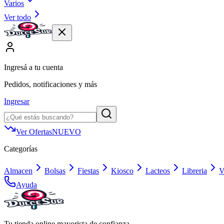
Varios
Ver todo
Ingresá a tu cuenta
Pedidos, notificaciones y más
Ingresar
Ver Ofertas
NUEVO
Categorías
Almacen
Bolsas
Fiestas
Kiosco
Lacteos
Libreria
V
Ayuda
Tu tienda online mayorista de confianza