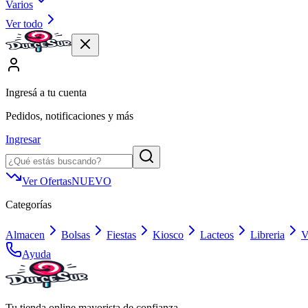
Varios
Ver todo
Ingresá a tu cuenta
Pedidos, notificaciones y más
Ingresar
Ver Ofertas
NUEVO
Categorías
Almacen
Bolsas
Fiestas
Kiosco
Lacteos
Libreria
V
Ayuda
Tu tienda online mayorista de confianza