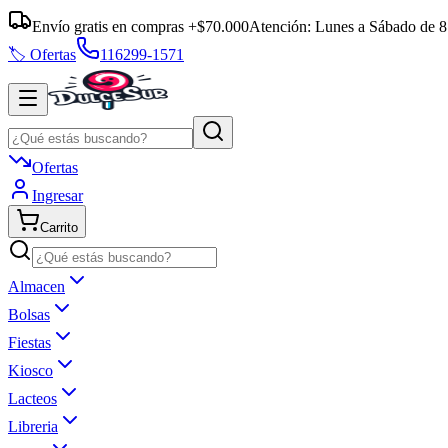
Envío gratis en compras +$70.000
Atención:
Lunes a Sábado
de
8
🏷️ Ofertas
116299-1571
Ofertas
Ingresar
Carrito
Almacen
Bolsas
Fiestas
Kiosco
Lacteos
Libreria