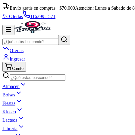
Envío gratis en compras +$70.000
Atención:
Lunes a Sábado
de
8
🏷️ Ofertas
116299-1571
Ofertas
Ingresar
Carrito
Almacen
Bolsas
Fiestas
Kiosco
Lacteos
Libreria