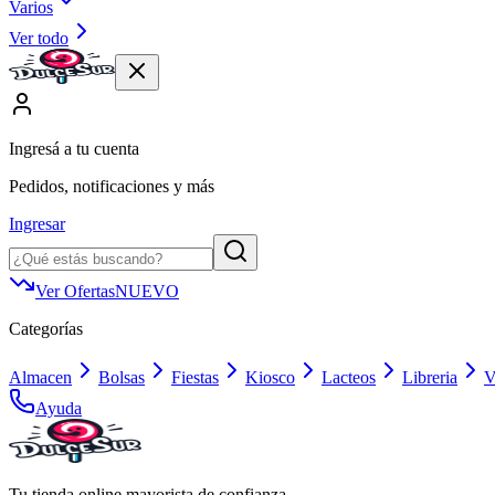
Varios
Ver todo
Ingresá a tu cuenta
Pedidos, notificaciones y más
Ingresar
Ver Ofertas
NUEVO
Categorías
Almacen
Bolsas
Fiestas
Kiosco
Lacteos
Libreria
V
Ayuda
Tu tienda online mayorista de confianza