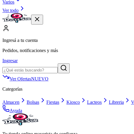
Varios
Ver todo
Ingresá a tu cuenta
Pedidos, notificaciones y más
Ingresar
Ver Ofertas
NUEVO
Categorías
Almacen
Bolsas
Fiestas
Kiosco
Lacteos
Libreria
V
Ayuda
Tu tienda online mayorista de confianza