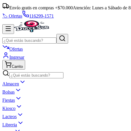
Envío gratis en compras +$70.000
Atención:
Lunes a Sábado
de
8
🏷️ Ofertas
116299-1571
Ofertas
Ingresar
Carrito
Almacen
Bolsas
Fiestas
Kiosco
Lacteos
Libreria