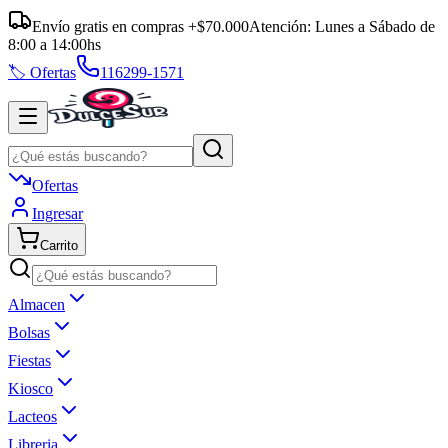
Envío gratis en compras +$70.000
Atención:
Lunes a Sábado
de
8:00
a
14:00
hs
🏷️ Ofertas
116299-1571
Ofertas
Ingresar
Carrito
Almacen
Bolsas
Fiestas
Kiosco
Lacteos
Libreria