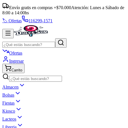
Envío gratis en compras +$70.000
Atención:
Lunes a Sábado
de
8:00
a
14:00
hs
🏷️ Ofertas
116299-1571
Ofertas
Ingresar
Carrito
Almacen
Bolsas
Fiestas
Kiosco
Lacteos
Libreria